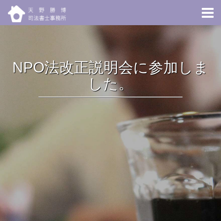
Toggl
naviga
NPO法改正説明会に参加しま
した。